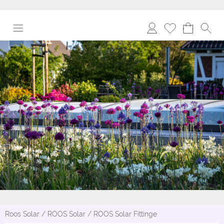
Roos Solar
/
ROOS Solar
/
ROOS Solar Fittinge