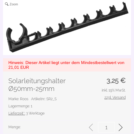
Zoom
Hinweis: Dieser Artikel liegt unter dem Mindestbestellwert von
21,01 EUR
3,25
€
Solarleitungshalter
Ø50mm-25mm
inkl. 19% MwSt.
zzgl. Versand
Marke: Roos
Artikelnr.: SR2_S
Lagermenge: 1
Lieferzeit*:
3 Werktage
Menge: